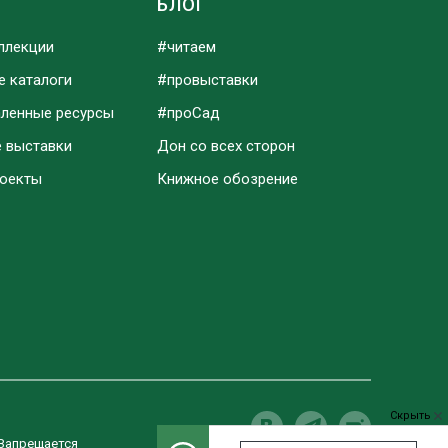
Ы
БЛОГ
ллекции
#читаем
е каталоги
#провыставки
аленные ресурсы
#проСад
е выставки
Дон со всех сторон
роекты
Книжное обозрение
Скрыть
 Запрещается