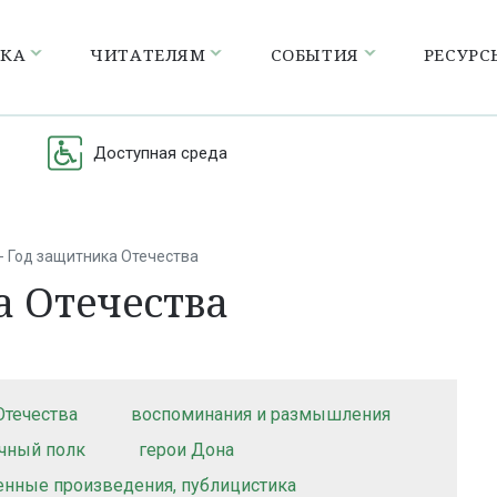
ЕКА
ЧИТАТЕЛЯМ
СОБЫТИЯ
РЕСУРС
Доступная среда
 - Год защитника Отечества
а Отечества
Отечества
воспоминания и размышления
чный полк
герои Дона
нные произведения, публицистика