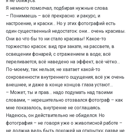
я не обижусь.
Я немного помолчал, подбирая нужные слова.
– Понимаешь – всё прекрасно: и ракурс, и
настроение, и краски… Но у этих фотографий есть
один существенный недостаток: они… очень красивы.
Они во что бы то ни стало красивы! Какое-то
торжество красок: вид при закате, на рассвете, в
освещении фонарей, с отражением в воде; всё
переливается, всё наведено на эффект, всё чётко…
По-моему, так нельзя; не хватает какой-то
сокровенности внутреннего ощущения; всё уж очень
внешнее, и даже в конце концов глаза устают…
– Может, ты и прав… надо подумать над твоими
словами, – нерешительно отозвался фотограф – как
мне показалось, внутренне не соглашаясь.
Надеюсь, он действительно не обиделся. Но
фотография – не говоря уже о живописной работе –
не должна ведь быть похожей на открытку; разве не