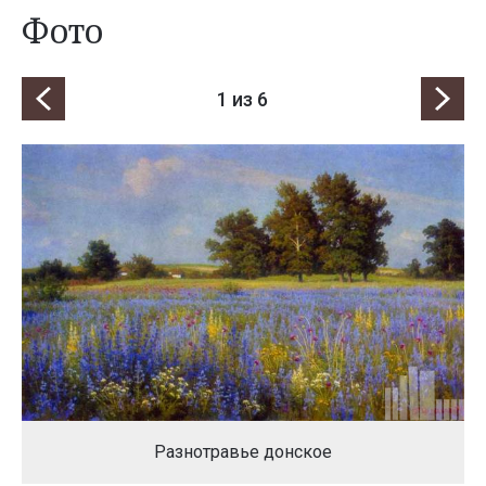
Фото
1
из 6
Разнотравье донское