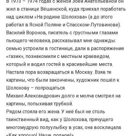
В 1973 – 1974 годах с женой Зоей Анатольевной он
жил в станице Вёшенской, куда приехал поработать
над циклом «На родине Шолохова» (а до этого
работал в Ясной Поляне и Спасском-Лутовинове).
Василий Воронов, писатель с грустными глазами
пьющего человека, рассказывал мне однажды:
семью устроили в гостинице, дали в распоряжение
«газик», познакомили с местным краеведом,
который и водил гостей в красивейшие места.
Настала пора возвращаться в Москву. Взяв те
картины, что были закончены, художник пошёл к
Шолохову – попрощаться.
Михаил Александрович долго и молча смотрел на
картины, попыхивая трубкой.
Рядом стояла его жена. У неё был не столь
таинственный вид, как у Шолохова, прячущего
многомудрую полуулыбку в усах; она восклицала:
«Как хорошо! Наше, родное!»