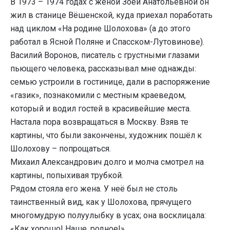
В 1973 – 1974 годах с женой Зоей Анатольевной он
жил в станице Вёшенской, куда приехал поработать
над циклом «На родине Шолохова» (а до этого
работал в Ясной Поляне и Спасском-Лутовинове).
Василий Воронов, писатель с грустными глазами
пьющего человека, рассказывал мне однажды:
семью устроили в гостинице, дали в распоряжение
«газик», познакомили с местным краеведом,
который и водил гостей в красивейшие места.
Настала пора возвращаться в Москву. Взяв те
картины, что были закончены, художник пошёл к
Шолохову – попрощаться.
Михаил Александрович долго и молча смотрел на
картины, попыхивая трубкой.
Рядом стояла его жена. У неё был не столь
таинственный вид, как у Шолохова, прячущего
многомудрую полуулыбку в усах; она восклицала:
«Как хорошо! Наше, родное!»