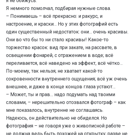
я не обижусь.
Я немного помолчал, подбирая нужные слова.
– Понимаешь – всё прекрасно: и ракурс, и
настроение, и краски… Но у этих фотографий есть
один существенный недостаток: они… очень красивы.
Они во что бы то ни стало красивы! Какое-то
торжество красок: вид при закате, на рассвете, в
освещении фонарей, с отражением в воде; всё
переливается, всё наведено на эффект, всё чётко…
По-моему, так нельзя; не хватает какой-то
сокровенности внутреннего ощущения; всё уж очень
внешнее, и даже в конце концов глаза устают…
– Может, ты и прав… надо подумать над твоими
словами, – нерешительно отозвался фотограф – как
мне показалось, внутренне не соглашаясь.
Надеюсь, он действительно не обиделся. Но
фотография – не говоря уже о живописной работе –
не должна ведь быть похожей на открытку; разве не