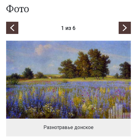
Фото
1
из 6
Разнотравье донское