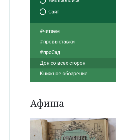
Библиопоиск
Сайт
#читаем
#провыставки
#проСад
Дон со всех сторон
Книжное обозрение
Афиша