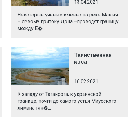
13.04.2021
Некоторые учёные именно по реке Маныч
– левому притоку Дона –проводят границу
между Е�...
Таинственная
коса
16.02.2021
К западу от Таганрога, к украинской
границе, почти до самого устья Миусского
лимана тян�...