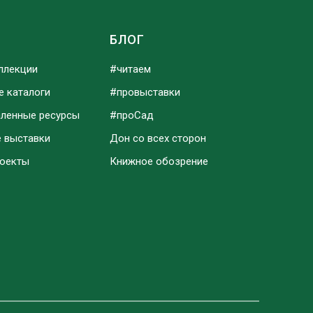
Ы
БЛОГ
ллекции
#читаем
е каталоги
#провыставки
аленные ресурсы
#проСад
е выставки
Дон со всех сторон
роекты
Книжное обозрение