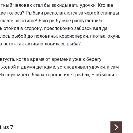
ытный человек стал бы закидывать удочки. Кто же
кие голоса? Рыбаки располагаются за чертой станицы
сказать: «Потише! Всю рыбу мне распугаешь!»
ть отойдя в сторону, преспокойно забрасывал да
лось рыбой до половины: краснопёрки, плотва, окунь.
а него» так активно ловилась рыба?
вгуста, когда время от времени уже к берегу
 женой и двумя детками; устанавливал удочки, а сам
«На звук моего баяна хорошо идёт рыба», – объяснил
1
из 7