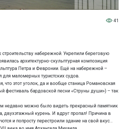
41
 к строительству набережной. Укрепили береговую
появилась архитектурно-скульптурная композиция
ульптура Петра и Февронии. Ещё на набережной –
ал для маломерных туристских судов.
я, что этот уголок, да и вообще станица Романовская
ый фестиваль бардовской песни «Струны души») – так
сем недавно можно было видеть прекрасный памятник
, двухэтажный курень. И вдруг пропал! Причина в
уются и попросту перестроили здание на свой вкус…
VII века во имя Архангела Михаила.