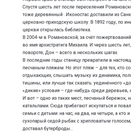
Спустя шесть лет после переселения Романовско
тоже деревянный . Иконостас доставили из Санк
церковно-приходскую школу. В 1892 году, по ини
церкви открылась библиотека.
В 2004-м в Романовской, за счёт пожертвований
во имя архистратига Михаила. И через шесть лет,
повороте; Дон – всего в нескольких шагах.
В последние годы станицу превратили в настоящ
песчаным пляжем. Но этот пляж – для тех, кто с
отдыхающих, слышать музыку из динамика, пол
тишины, или лучше так сказать: уединённого «
«дикие» условия – где-нибудь среди деревьев, 
И вот – одно из таких мест, песчаный бережок, 
катальпами. Сюда прибегают искупаться и повал
семьи с детьми: на час, на два, на четыре, а кто
сухопарый седой рыбак с хрипловатым голосом;
доставал бутерброды...