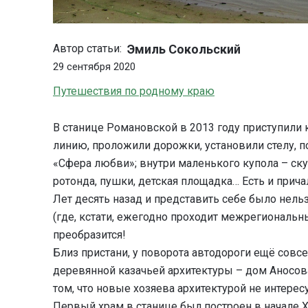
Эмиль Сокольский
Автор статьи:
29 сентября 2020
Путешествия по родному краю
В станице Романовской в 2013 году приступили
линию, проложили дорожки, установили стелу, 
«Сфера любви»; внутри маленького купола – ск
ротонда, пушки, детская площадка… Есть и прич
Лет десять назад и представить себе было нельз
(где, кстати, ежегодно проходит межрегиональн
преобразится!
Близ пристани, у поворота автодороги ещё сов
деревянной казачьей архитектуры – дом Аносова
том, что новые хозяева архитектурой не интерес
Первый храм в станице был построен в начале X