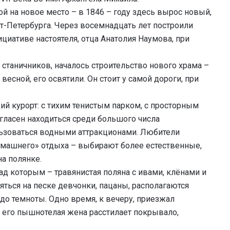
й на новое место – в 1846 – году здесь вырос новый,
т-Петербурга. Через восемнадцать лет построили
циативе настоятеля, отца Анатолия Наумова, при
 станичников, началось строительство нового храма –
 весной, его освятили. Он стоит у самой дороги, при
ий курорт: с тихим тенистым парком, с просторным
огласен находиться среди большого числа
ьзоваться водными аттракционами. Любители
домашнего» отдыха – выбирают более естественные,
на полянке.
над которым – травянистая поляна с ивами, клёнами и
яться на песке девчонки, пацаны, располагаются
 и до темноты. Одно время, к вечеру, приезжал
 его пышнотелая жена расстилает покрывало,