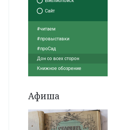
Библиопоиск
Сайт
#читаем
#провыставки
#проСад
Дон со всех сторон
Книжное обозрение
Афиша