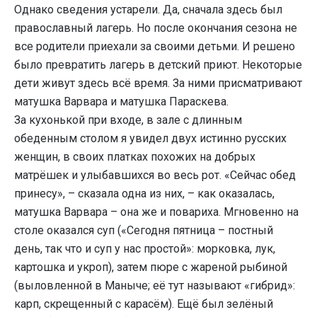
Однако сведения устарели. Да, сначала здесь был
православный лагерь. Но после окончания сезона не
все родители приехали за своими детьми. И решено
было превратить лагерь в детский приют. Некоторые
дети живут здесь всё время. За ними присматривают
матушка Варвара и матушка Параскева.
За кухонькой при входе, в зале с длинным
обеденным столом я увидел двух истинно русских
женщин, в своих платках похожих на добрых
матрёшек и улыбавшихся во весь рот. «Сейчас обед
принесу», – сказала одна из них, – как оказалась,
матушка Варвара – она же и повариха. Мгновенно на
столе оказался суп («Сегодня пятница – постный
день, так что и суп у нас простой»: морковка, лук,
картошка и укроп), затем пюре с жареной рыбиной
(выловленной в Маныче; её тут называют «гибрид»:
карп, скрещенный с карасём). Ещё был зелёный