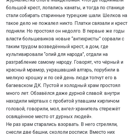
большой крест, лопались канаты, и тогда по станице
стали собирать старинные турецкие шали. Шелков на
такое дело не пожалел никто. Платки связали и крест
подняли. Но простоял он недолго. В первые же годы
власти большевиков новые “антихристы” сорвали с
таким трудом возведённый крест, а дом, где
культивировали “опий для народа”, отдали на
разграбление самому народу. Говорят, что чёрный и
красный мрамор, украшавший алтарь, порубили в
мелкую крошку и по сей день люди топчут его в
багаевском ДК. Пустой и холодный храм простоял
много лет. Обзавёлся даже дурной славой: внутри
находили мёртвых с пробитой упавшим кирпичом
головой, говорили, мол, ангел-хранитель стережёт
освящённое место от дурных людей».
Не раз храм старались взорвать. В него стреляли,
снесли две башни, скололи росписи. Вместо них