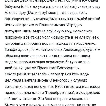
Больше десяти лет прошло с тех пор, как верующая
бабушка (ей было уже далеко за 90 лет) указала отцу
Александру (Маликову) место, где когда-то, в
богоборческие времена, был засыпан землёй святой
источник целителя Пантелеимона. Изрядно
потрудившись, вырыв глубокую яму, несколько
прихожан всё-таки смогли отыскать в земле ручеёк,
который дал людям веру и надежду на исцеление.
Теперь здесь, по молитвам отца Александра, чудным
образом появилась часовенка, своим внешним
видом напоминающая скромную белую лилию,
любимый цветок Пресвятой Богородицы.
Много раз я исцелялась благодаря святой воде
целителя Пантелеимона. О некоторых случаях
сегодня хочется вспомнить. Работая летом в детском
православном лагере “Преображение”, я умудрилась
заболеть ангиной. Эта болезнь развивалась так
быстро, что к вечеру я не могла ни есть, ни пить, не