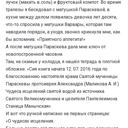
лучок (макать в соль) и фруктовый компот. Во время
трапезы я беседовал с матушкой Параскевой; в
кухне между делом появилась девочка лет десяти,
что-то спросила у матушки Варвары, которая там
наводила порядок, а уходя, звонко крикнула мне, как
бы вспомнив: «Приятного аппетита!»
А после матушка Параскева дала мне ключ от
новопостроенной часовни.
Там, на скамье у колодца, я нашёл тетрадь в плотной
обложке: «Сия книга начата 12. 07. 2016 года по
благословению настоятеля храма Святой мученицы
Параскевы протоиерея Александра (Маликова А. И.).
Чудеса исцелений святой водой из источника
Святого Великомученика и целителя Пантелеимона.
Станица Манычская».
И вот что ручкой написано на первых страницах:
«О чудесах исцеления.