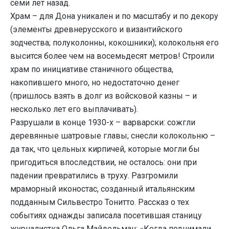
семи лет назад.
Храм – для Дона уникален и по масштабу и по декору
(элементы древнерусского и византийского
зодчества; полуколонны, кокошники); колокольня его
высится более чем на восемьдесят метров! Строили
храм по инициативе станичного общества,
накопившего много, но недостаточно денег
(пришлось взять в долг из войсковой казны – и
несколько лет его выплачивать).
Разрушали в конце 1930-х – варварски: сожгли
деревянные шатровые главы; снесли колокольню –
да так, что цельных кирпичей, которые могли бы
пригодиться впоследствии, не осталось: они при
падении превратились в труху. Разгромили
мраморный иконостас, созданный итальянским
подданным Сильвестро Тонитто. Рассказ о тех
событиях однажды записала посетившая станицу
журналистка Ольга Майдельман: «Когда поднимали