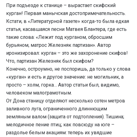
При подъезде к станице – вырастает скифский
курган! Первая манычская достопримечательность.
Кстати, в «Литературной газете» когда-то была едкая
статья, касавшаяся песни Матвея Блантера, где есть
такие слова: «Лежит под курганом, обросшим
бурьяном, матрос Железняк партизан». Автор
иронизировал: курган – это же захоронение скифов!
Что, партизан Железняк был скифом?
Конечно, остроумно, не поспоришь, да только у слова
«курган» и есть и другое значение: не могильник, а
просто – холм, горка… Автор статьи был, видимо,
человеком малограмотным.
От Дона станицу отделяют несколько сотен метров
заливного луга, ограниченного длиннющим
земляным валом (защита от подтопления). Тишина;
мелодичное пение птиц; как повсюду на юге –
раздолье белым акациям: теперь их увядшие