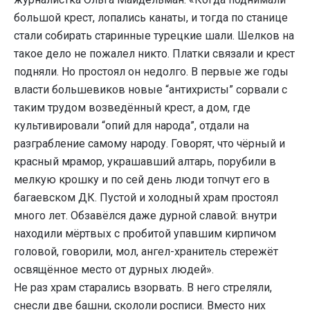
большой крест, лопались канаты, и тогда по станице
стали собирать старинные турецкие шали. Шелков на
такое дело не пожалел никто. Платки связали и крест
подняли. Но простоял он недолго. В первые же годы
власти большевиков новые “антихристы” сорвали с
таким трудом возведённый крест, а дом, где
культивировали “опий для народа”, отдали на
разграбление самому народу. Говорят, что чёрный и
красный мрамор, украшавший алтарь, порубили в
мелкую крошку и по сей день люди топчут его в
багаевском ДК. Пустой и холодный храм простоял
много лет. Обзавёлся даже дурной славой: внутри
находили мёртвых с пробитой упавшим кирпичом
головой, говорили, мол, ангел-хранитель стережёт
освящённое место от дурных людей».
Не раз храм старались взорвать. В него стреляли,
снесли две башни, скололи росписи. Вместо них