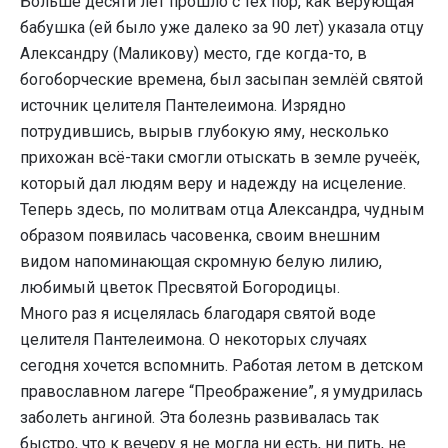
Больше десяти лет прошло с тех пор, как верующая
бабушка (ей было уже далеко за 90 лет) указала отцу
Александру (Маликову) место, где когда-то, в
богоборческие времена, был засыпан землёй святой
источник целителя Пантелеимона. Изрядно
потрудившись, вырыв глубокую яму, несколько
прихожан всё-таки смогли отыскать в земле ручеёк,
который дал людям веру и надежду на исцеление.
Теперь здесь, по молитвам отца Александра, чудным
образом появилась часовенка, своим внешним
видом напоминающая скромную белую лилию,
любимый цветок Пресвятой Богородицы.
Много раз я исцелялась благодаря святой воде
целителя Пантелеимона. О некоторых случаях
сегодня хочется вспомнить. Работая летом в детском
православном лагере “Преображение”, я умудрилась
заболеть ангиной. Эта болезнь развивалась так
быстро, что к вечеру я не могла ни есть, ни пить, не