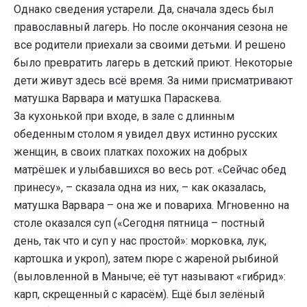
Однако сведения устарели. Да, сначала здесь был
православный лагерь. Но после окончания сезона не
все родители приехали за своими детьми. И решено
было превратить лагерь в детский приют. Некоторые
дети живут здесь всё время. За ними присматривают
матушка Варвара и матушка Параскева.
За кухонькой при входе, в зале с длинным
обеденным столом я увидел двух истинно русских
женщин, в своих платках похожих на добрых
матрёшек и улыбавшихся во весь рот. «Сейчас обед
принесу», – сказала одна из них, – как оказалась,
матушка Варвара – она же и повариха. Мгновенно на
столе оказался суп («Сегодня пятница – постный
день, так что и суп у нас простой»: морковка, лук,
картошка и укроп), затем пюре с жареной рыбиной
(выловленной в Маныче; её тут называют «гибрид»:
карп, скрещенный с карасём). Ещё был зелёный