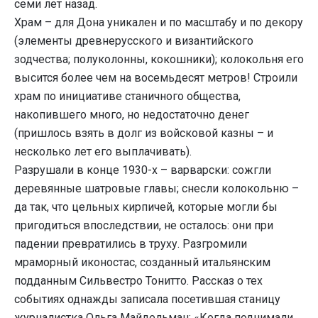
семи лет назад.
Храм – для Дона уникален и по масштабу и по декору
(элементы древнерусского и византийского
зодчества; полуколонны, кокошники); колокольня его
высится более чем на восемьдесят метров! Строили
храм по инициативе станичного общества,
накопившего много, но недостаточно денег
(пришлось взять в долг из войсковой казны – и
несколько лет его выплачивать).
Разрушали в конце 1930-х – варварски: сожгли
деревянные шатровые главы; снесли колокольню –
да так, что цельных кирпичей, которые могли бы
пригодиться впоследствии, не осталось: они при
падении превратились в труху. Разгромили
мраморный иконостас, созданный итальянским
подданным Сильвестро Тонитто. Рассказ о тех
событиях однажды записала посетившая станицу
журналистка Ольга Майдельман: «Когда поднимали