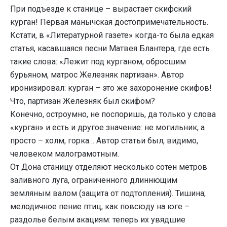
При подъезде к станице – вырастает скифский
курган! Первая манычская достопримечательность.
Кстати, в «Литературной газете» когда-то была едкая
статья, касавшаяся песни Матвея Блантера, где есть
такие слова: «Лежит под курганом, обросшим
бурьяном, матрос Железняк партизан». Автор
иронизировал: курган – это же захоронение скифов!
Что, партизан Железняк был скифом?
Конечно, остроумно, не поспоришь, да только у слова
«курган» и есть и другое значение: не могильник, а
просто – холм, горка… Автор статьи был, видимо,
человеком малограмотным.
От Дона станицу отделяют несколько сотен метров
заливного луга, ограниченного длиннющим
земляным валом (защита от подтопления). Тишина;
мелодичное пение птиц; как повсюду на юге –
раздолье белым акациям: теперь их увядшие