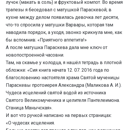
лучок (макать в соль) и фруктовый компот. Во время
трапезы я беседовал с матушкой Параскевой; в
кухне между делом появилась девочка лет десяти,
что-то спросила у матушки Варвары, которая там
наводила порядок, а уходя, звонко крикнула мне, как
бы вспомнив: «Приятного аппетита!»
А после матушка Параскева дала мне ключ от
новопостроенной часовни.
Там, на скамье у колодца, я нашёл тетрадь в плотной
обложке: «Сия книга начата 12. 07. 2016 года по
благословению настоятеля храма Святой мученицы
Параскевы протоиерея Александра (Маликова А. И.).
Чудеса исцелений святой водой из источника
Святого Великомученика и целителя Пантелеимона.
Станица Манычская».
И вот что ручкой написано на первых страницах:
«О чудесах исцеления.