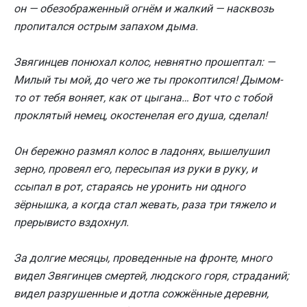
он — обезображенный огнём и жалкий — насквозь
пропитался острым запахом дыма.
Звягинцев понюхал колос, невнятно прошептал: —
Милый ты мой, до чего же ты прокоптился! Дымом-
то от тебя воняет, как от цыгана… Вот что с тобой
проклятый немец, окостенелая его душа, сделал!
Он бережно размял колос в ладонях, вышелушил
зерно, провеял его, пересыпая из руки в руку, и
ссыпал в рот, стараясь не уронить ни одного
зёрнышка, а когда стал жевать, раза три тяжело и
прерывисто вздохнул.
За долгие месяцы, проведенные на фронте, много
видел Звягинцев смертей, людского горя, страданий;
видел разрушенные и дотла сожжённые деревни,