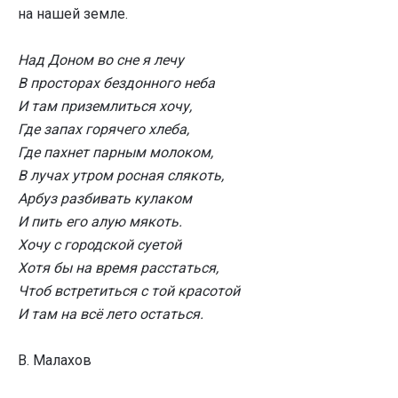
на нашей земле.
Над Доном во сне я лечу
В просторах бездонного неба
И там приземлиться хочу,
Где запах горячего хлеба,
Где пахнет парным молоком,
В лучах утром росная слякоть,
Арбуз разбивать кулаком
И пить его алую мякоть.
Хочу с городской суетой
Хотя бы на время расстаться,
Чтоб встретиться с той красотой
И там на всё лето остаться.
В. Малахов