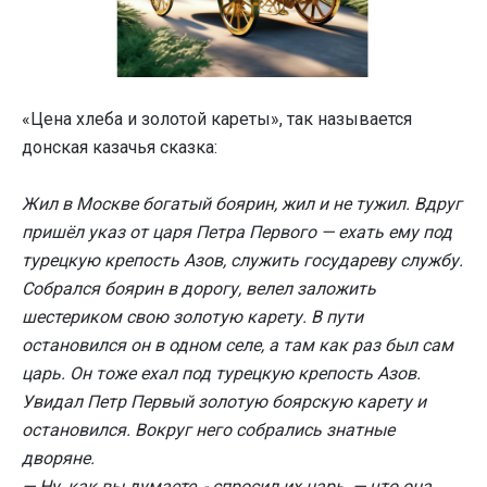
«Цена хлеба и золотой кареты», так называется
донская казачья сказка:
Жил в Москве богатый боярин, жил и не тужил. Вдруг
пришёл указ от царя Петра Первого — ехать ему под
турецкую крепость Азов, служить государеву службу.
Собрался боярин в дорогу, велел заложить
шестериком свою золотую карету. В пути
остановился он в одном селе, а там как раз был сам
царь. Он тоже ехал под турецкую крепость Азов.
Увидал Петр Первый золотую боярскую карету и
остановился. Вокруг него собрались знатные
дворяне.
— Ну, как вы думаете, - спросил их царь, — что она