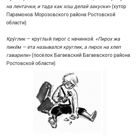
на лентачки, и тада как хош делай закуски»
(хутор
Парамонов Морозовского района Ростовской
области).
Кру́глик
— круглый пирог с начинкой.
«Пирох жа
пикём — ета назывался круглик, а пирох на хлеп
гаварили»
(посёлок Багаевский Багаевского района
Ростовской области).