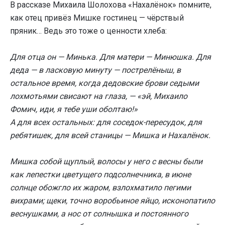
В рассказе Михаила Шолохова «Нахалёнок» помните,
как отец привёз Мишке гостинец — чёрствый
пряник… Ведь это тоже о ценности хлеба:
Для отца он — Минька. Для матери — Минюшка. Для
деда — в ласковую минуту — пострелёныш, в
остальное время, когда дедовские брови седыми
лохмотьями свисают на глаза, — «эй, Михаило
Фомич, иди, я тебе уши оболтаю!»
А для всех остальных: для соседок-пересудок, для
ребятишек, для всей станицы — Мишка и Нахалёнок.
Мишка собой щуплый, волосы у него с весны были
как лепестки цветущего подсолнечника, в июне
солнце обожгло их жаром, взлохматило пегими
вихрами; щеки, точно воробьиное яйцо, исконопатило
веснушками, а нос от солнышка и постоянного