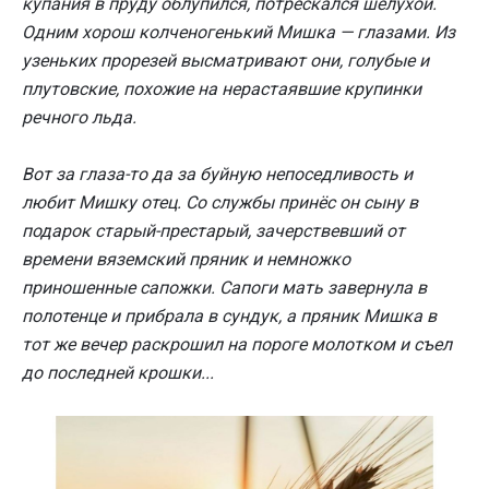
купания в пруду облупился, потрескался шелухой.
Одним хорош колченогенький Мишка — глазами. Из
узеньких прорезей высматривают они, голубые и
плутовские, похожие на нерастаявшие крупинки
речного льда.
Вот за глаза-то да за буйную непоседливость и
любит Мишку отец. Со службы принёс он сыну в
подарок старый-престарый, зачерствевший от
времени вяземский пряник и немножко
приношенные сапожки. Сапоги мать завернула в
полотенце и прибрала в сундук, а пряник Мишка в
тот же вечер раскрошил на пороге молотком и съел
до последней крошки...