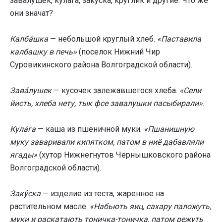
зава́лушек, кула́га, заку́ска, кру́глик и другие. Что же
они значат?
Калба́шка
— небольшой круглый хлеб.
«Паставила
калбашку в печь»
(поселок Нижний Чир
Суровикинского района Волгоградской области).
Зава́лушек
— кусочек залежавшегося хлеба.
«Сели
йисть, хлеба нету, тык фсе завалушки пасыбирали».
Кула́га
— каша из пшеничной муки.
«Пшанишную
муку заваривали кипятком, патом в ниё дабавляли
ягады»
(хутор Нижнегнутов Чернышковского района
Волгоградской области).
Заку́ска
— изделие из теста, жаренное на
растительном масле.
«Набьють яиц, сахару паложуть,
муки и раскатають тоничка-тоничка, патом режуть