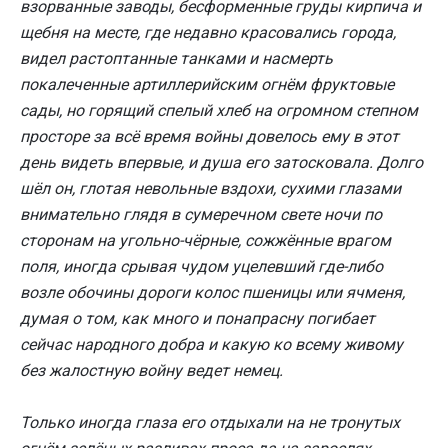
взорванные заводы, бесформенные груды кирпича и
щебня на месте, где недавно красовались города,
видел растоптанные танками и насмерть
покалеченные артиллерийским огнём фруктовые
сады, но горящий спелый хлеб на огромном степном
просторе за всё время войны довелось ему в этот
день видеть впервые, и душа его затосковала. Долго
шёл он, глотая невольные вздохи, сухими глазами
внимательно глядя в сумеречном свете ночи по
сторонам на угольно-чёрные, сожжённые врагом
поля, иногда срывая чудом уцелевший где-либо
возле обочины дороги колос пшеницы или ячменя,
думая о том, как много и понапрасну погибает
сейчас народного добра и какую ко всему живому
без жалостную войну ведет немец.
Только иногда глаза его отдыхали на не тронутых