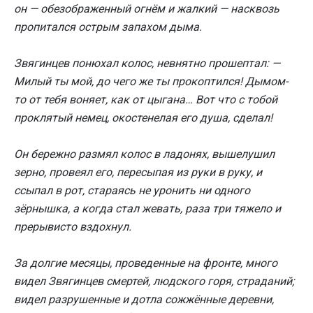
он — обезображенный огнём и жалкий — насквозь
пропитался острым запахом дыма.
Звягинцев понюхал колос, невнятно прошептал: —
Милый ты мой, до чего же ты прокоптился! Дымом-
то от тебя воняет, как от цыгана… Вот что с тобой
проклятый немец, окостенелая его душа, сделал!
Он бережно размял колос в ладонях, вышелушил
зерно, провеял его, пересыпая из руки в руку, и
ссыпал в рот, стараясь не уронить ни одного
зёрнышка, а когда стал жевать, раза три тяжело и
прерывисто вздохнул.
За долгие месяцы, проведенные на фронте, много
видел Звягинцев смертей, людского горя, страданий;
видел разрушенные и дотла сожжённые деревни,