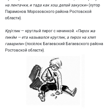
на лентачки, и тада как хош делай закуски»
(хутор
Парамонов Морозовского района Ростовской
области).
Кру́глик
— круглый пирог с начинкой.
«Пирох жа
пикём — ета назывался круглик, а пирох на хлеп
гаварили»
(посёлок Багаевский Багаевского района
Ростовской области).