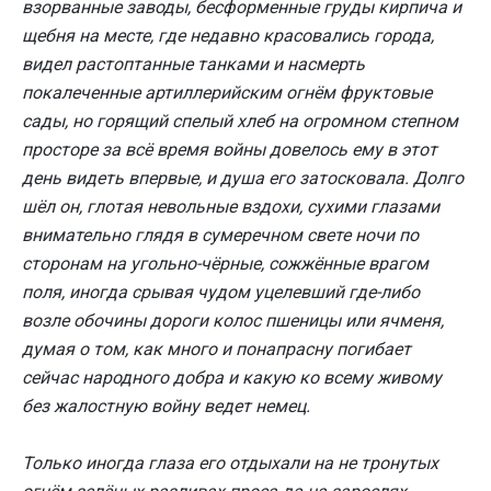
взорванные заводы, бесформенные груды кирпича и
щебня на месте, где недавно красовались города,
видел растоптанные танками и насмерть
покалеченные артиллерийским огнём фруктовые
сады, но горящий спелый хлеб на огромном степном
просторе за всё время войны довелось ему в этот
день видеть впервые, и душа его затосковала. Долго
шёл он, глотая невольные вздохи, сухими глазами
внимательно глядя в сумеречном свете ночи по
сторонам на угольно-чёрные, сожжённые врагом
поля, иногда срывая чудом уцелевший где-либо
возле обочины дороги колос пшеницы или ячменя,
думая о том, как много и понапрасну погибает
сейчас народного добра и какую ко всему живому
без жалостную войну ведет немец.
Только иногда глаза его отдыхали на не тронутых