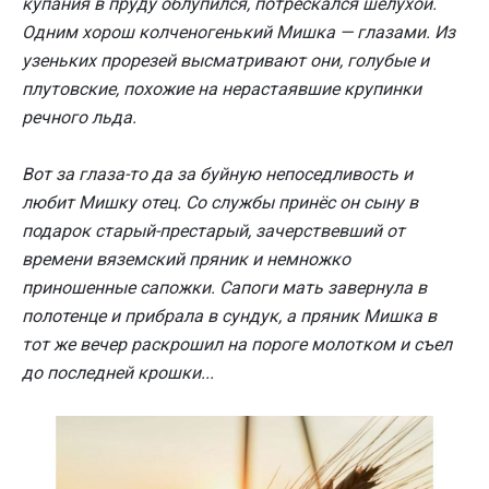
купания в пруду облупился, потрескался шелухой.
Одним хорош колченогенький Мишка — глазами. Из
узеньких прорезей высматривают они, голубые и
плутовские, похожие на нерастаявшие крупинки
речного льда.
Вот за глаза-то да за буйную непоседливость и
любит Мишку отец. Со службы принёс он сыну в
подарок старый-престарый, зачерствевший от
времени вяземский пряник и немножко
приношенные сапожки. Сапоги мать завернула в
полотенце и прибрала в сундук, а пряник Мишка в
тот же вечер раскрошил на пороге молотком и съел
до последней крошки...