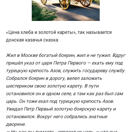
«Цена хлеба и золотой кареты», так называется
донская казачья сказка:
Жил в Москве богатый боярин, жил и не тужил. Вдруг
пришёл указ от царя Петра Первого — ехать ему под
турецкую крепость Азов, служить государеву службу.
Собрался боярин в дорогу, велел заложить
шестериком свою золотую карету. В пути
остановился он в одном селе, а там как раз был сам
царь. Он тоже ехал под турецкую крепость Азов.
Увидал Петр Первый золотую боярскую карету и
остановился. Вокруг него собрались знатные
дворяне.
— Ну, как вы думаете, - спросил их царь, — что она