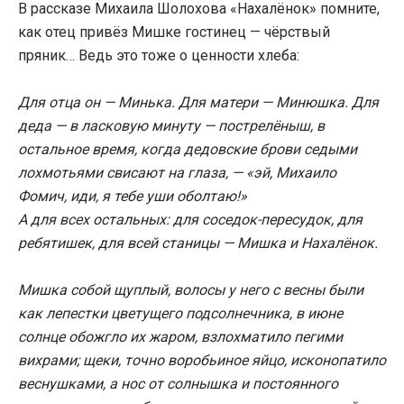
В рассказе Михаила Шолохова «Нахалёнок» помните,
как отец привёз Мишке гостинец — чёрствый
пряник… Ведь это тоже о ценности хлеба:
Для отца он — Минька. Для матери — Минюшка. Для
деда — в ласковую минуту — пострелёныш, в
остальное время, когда дедовские брови седыми
лохмотьями свисают на глаза, — «эй, Михаило
Фомич, иди, я тебе уши оболтаю!»
А для всех остальных: для соседок-пересудок, для
ребятишек, для всей станицы — Мишка и Нахалёнок.
Мишка собой щуплый, волосы у него с весны были
как лепестки цветущего подсолнечника, в июне
солнце обожгло их жаром, взлохматило пегими
вихрами; щеки, точно воробьиное яйцо, исконопатило
веснушками, а нос от солнышка и постоянного