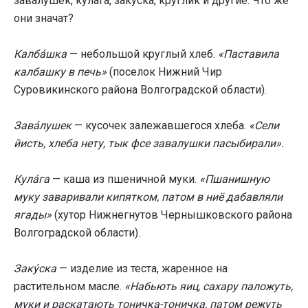
зава́лушек, кула́га, заку́ска, кру́глик и другие. Что же
они значат?
Калба́шка
— небольшой круглый хлеб.
«Паставила
калбашку в печь»
(поселок Нижний Чир
Суровикинского района Волгоградской области).
Зава́лушек
— кусочек залежавшегося хлеба.
«Сели
йисть, хлеба нету, тык фсе завалушки пасыбирали».
Кула́га
— каша из пшеничной муки.
«Пшанишную
муку заваривали кипятком, патом в ниё дабавляли
ягады»
(хутор Нижнегнутов Чернышковского района
Волгоградской области).
Заку́ска
— изделие из теста, жаренное на
растительном масле.
«Набьють яиц, сахару паложуть,
муки и раскатають тоничка-тоничка, патом режуть