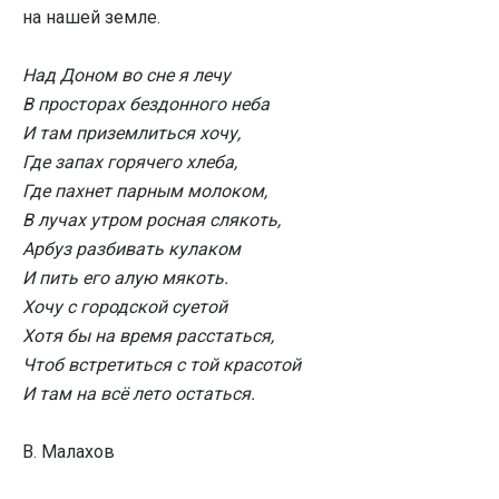
на нашей земле.
Над Доном во сне я лечу
В просторах бездонного неба
И там приземлиться хочу,
Где запах горячего хлеба,
Где пахнет парным молоком,
В лучах утром росная слякоть,
Арбуз разбивать кулаком
И пить его алую мякоть.
Хочу с городской суетой
Хотя бы на время расстаться,
Чтоб встретиться с той красотой
И там на всё лето остаться.
В. Малахов