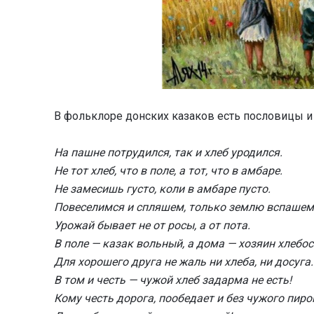
В фольклоре донских казаков есть пословицы и 
На пашне потрудился, так и хлеб уродился.
Не тот хлеб, что в поле, а тот, что в амбаре.
Не замесишь густо, коли в амбаре пусто.
Повеселимся и спляшем, только землю вспашем
Урожай бывает не от росы, а от пота.
В поле — казак вольный, а дома — хозяин хлебо
Для хорошего друга не жаль ни хлеба, ни досуга.
В том и честь — чужой хлеб задарма не есть!
Кому честь дорога, пообедает и без чужого пиро