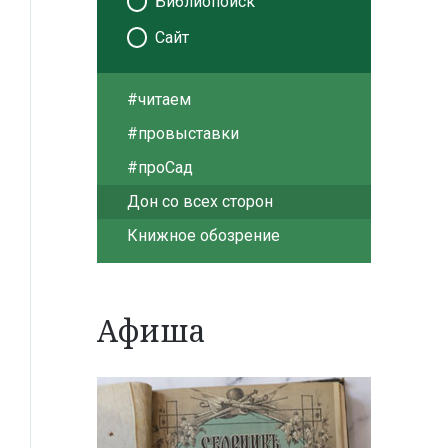
Библиопоиск
Сайт
#читаем
#провыставки
#проСад
Дон со всех сторон
Книжное обозрение
Афиша