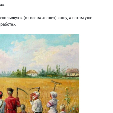
ах.
«польскую» (от слова «поле») кашу, а потом уже
работе».