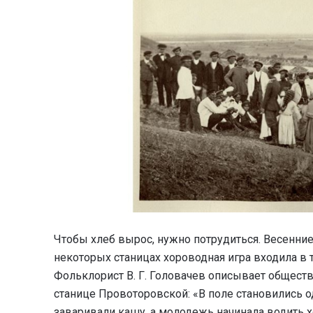
Чтобы хлеб вырос, нужно потрудиться. Весенние
некоторых станицах хороводная игра входила в 
Фольклорист В. Г. Головачев описывает общест
станице Провоторовской: «В поле становились 
заваривали кашу, а молодежь начинала водить х