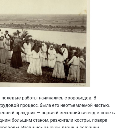
 полевые работы начинались с хороводов. В
трудовой процесс, была его неотъемлемой частью.
венный праздник — первый весенний выезд в поле в
одним большим станом, разжигали костры, повара
ороводы. Взявшись за руки, парни и девушки