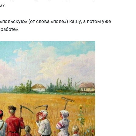
ах.
«польскую» (от слова «поле») кашу, а потом уже
работе».