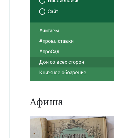
Библиопоиск
Сайт
#читаем
#провыставки
#проСад
Дон со всех сторон
Книжное обозрение
Афиша