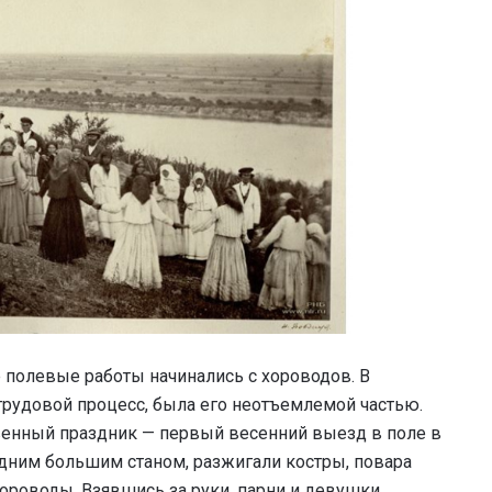
 полевые работы начинались с хороводов. В
трудовой процесс, была его неотъемлемой частью.
венный праздник — первый весенний выезд в поле в
одним большим станом, разжигали костры, повара
ороводы. Взявшись за руки, парни и девушки