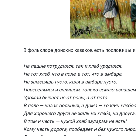
В фольклоре донских казаков есть пословицы и 
На пашне потрудился, так и хлеб уродился.
Не тот хлеб, что в поле, а тот, что в амбаре.
Не замесишь густо, коли в амбаре пусто.
Повеселимся и спляшем, только землю вспашем
Урожай бывает не от росы, а от пота.
В поле — казак вольный, а дома — хозяин хлебо
Для хорошего друга не жаль ни хлеба, ни досуга.
В том и честь — чужой хлеб задарма не есть!
Кому честь дорога, пообедает и без чужого пиро