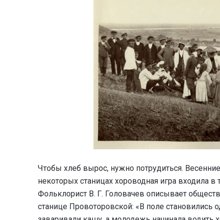
Чтобы хлеб вырос, нужно потрудиться. Весенние
некоторых станицах хороводная игра входила в 
Фольклорист В. Г. Головачев описывает общест
станице Провоторовской: «В поле становились 
заваривали кашу, а молодежь начинала водить х