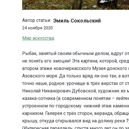
Эмиль Сокольский
Автор статьи:
24 ноября 2020
Мир искусства
Рыбак, занятый своим обычным делом, вдруг отв
не понять его эмоции! Эта картина, которой, ср
втором этаже новочеркасского Музея донского к
Азовского моря. Да только вряд ли оно так; а во
точно наше, родное: урочище в трёх верстах от 
Николай Никанорович Дубовской, художник из 
казака-сотника (в современном понятии – лейтен
устроенном по-городскому: нижний этаж каменн
карнизом. Галерея с трёх сторон, веранда, обра
крышу, откуда открывался вид на долину реки Ту
(Интересная параллель: спустя много лет он по