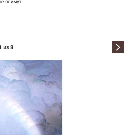
не поймут.
1
из 8