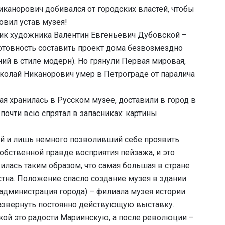
иканорович добивался от городских властей, чтобы
овил устав музея!
ник художника Валентин Евгеньевич Дубовской –
отовность составить проект дома безвозмездно
ий в стиле модерн). Но грянули Первая мировая,
иколай Никанорович умер в Петрограде от паралича
ая хранилась в Русском музее, доставили в город в
 почти всю спрятал в запасниках: картины
ий и лишь немного позволивший себе проявить
обственной правде восприятия пейзажа, и это
илась таким образом, что самая большая в стране
тна. Положение спасло создание музея в здании
 администрация города) – филиала музея истории
развернуть постоянно действующую выставку.
акой это радости Мариинскую, а после революции –