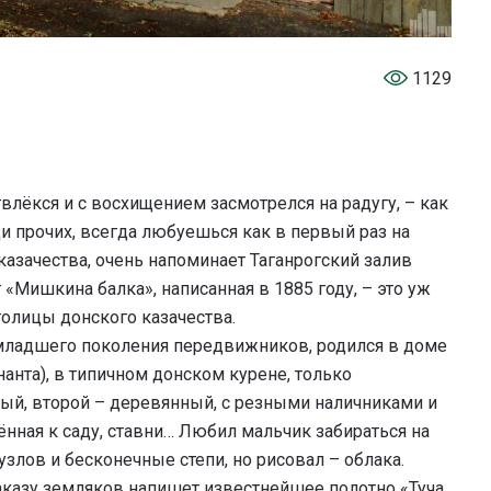
1129
лёкся и с восхищением засмотрелся на радугу, – как
еди прочих, всегда любуешься как в первый раз на
азачества, очень напоминает Таганрогский залив
т «Мишкина балка», написанная в 1885 году, – это уж
столицы донского казачества.
младшего поколения передвижников, родился в доме
анта), в типичном донском курене, только
ый, второй – деревянный, с резными наличниками и
щённая к саду, ставни… Любил мальчик забираться на
злов и бесконечные степи, но рисовал – облака.
 заказу земляков напишет известнейшее полотно «Туча