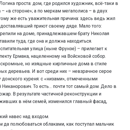
гика проста: дом, где родился художник, всё-таки в
 – «в стороне»; а по меркам мегаполиса – в двух
 тому же есть уважительная причина: здесь ведь жил
доставлявший приют своему дяде. Мало того:
репили на доме, принадлежавшем брату Николая
тавили туда, где она и должна находиться.
спитательная улица (ныне Фрунзе) – прилегает к
пекту Ермака, нацеленному на Войсковой собор.
: скромные, но изящные кирпичные дома в стиле
ых деревьев. И вот среди них – невзрачное серое
 донского куреня: с «низами», отмеченными
й Никанорович. То есть… почти тот самый дом. Дело в
пожар. В результате частичной реконструкции и
живших в нём семей, изменился главный фасад,
кий навес над входом.
 да полюбоваться облаками, как поступал мальчик