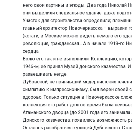
него свои картины и этюды. Два года Николай Н
они выделили специальное здание; даже подгот
Участок для строительства определили; племян
главный архитектор Новочеркасска – выразил г
(кстати, в Москве можно видеть немало его здан
революция, гражданская… А в начале 1918-го Н
сердца.
Волю его так и не выполнили. Коллекцию, котор
1946-м; её принял Музей донского казачества. И
развешивать негде.
Дубовской, не принявший модернистских течен
симпатию к импрессионизму, был верен своей с
здорово. Только ситуация в Новочеркасске слож
коллекция его работ долгое время была неизвес
Атаманского дворца (до 2001 года его занимала
Донского казачества: появилась возможность 
Осталось разобраться с улицей Дубовского. С к