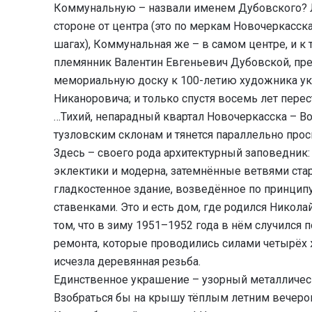
Коммунальную – назвали именем Дубовского? Ло
стороне от центра (это по меркам Новочеркасска
шагах), Коммунальная же – в самом центре, и к
племянник Валентин Евгеньевич Дубовской, пре
мемориальную доску к 100-летию художника ук
Никаноровича; и только спустя восемь лет перес
…Тихий, непарадный квартал Новочеркасска – Во
тузловским склонам и тянется параллельно прос
Здесь – своего рода архитектурный заповедник
эклектики и модерна, затемнённые ветвями стар
гладкостенное здание, возведённое по принципу
ставенками. Это и есть дом, где родился Никола
том, что в зиму 1951–1952 года в нём случился 
ремонта, которые проводились силами четырёх 
исчезла деревянная резьба.
Единственное украшение – узорный металличес
Взобраться бы на крышу тёплым летним вечером