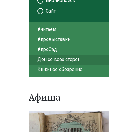
Библиопоиск
Сайт
#читаем
#провыставки
#проСад
Дон со всех сторон
Книжное обозрение
Афиша