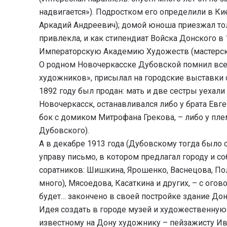
надвигается»). Подростком его определили в К
Аркадий Андреевич); домой юноша приезжал тол
привлекла, и как стипендиат Войска Донского в
Императорскую Академию Художеств (мастерска
О родном Новочеркасске Дубовской помнил всег
художников», присылал на городские выставки с
1892 году был продан: мать и две сестры уехал
Новочеркасск, останавливался либо у брата Евг
бок с домиком Митрофана Грекова, – либо у пл
Дубовского).
А в декабре 1913 года (Дубовскому тогда было
управу письмо, в котором предлагал городу и с
соратников: Шишкина, Ярошенко, Васнецова, По
много), Мясоедова, Касаткина и других, – с огово
будет… закончено в своей постройке здание До
Идея создать в городе музей и художественну
известному на Дону художнику – пейзажисту Ив