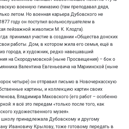
иевскую военную гимназию (там преподавал дядя,
ько летом. Но военная карьера Дубовского не
 1877 году он поступил вольнослушателем в
я пейзажной живописи М. К. Клодта).
да: принимал участие в создании «Общества донских
вои работы. Дом, в котором жила его семья, ещё в
и из города, и художник, редко навешавший
ения на Скородумовской (ныне Просвещения) – бок о
емянника Валентина Евгеньевича на Мариинской (ныне
 сорок четыре) он отправил письмо в Новочеркасскую
обственные картины, и коллекцию картин своих
ленова, Владимира Маковского (его работ – особенно
ркой: я всё это передам «только после того, как
нского художественного музея».
ю школу принадлежала Дубовскому и другому
ану Ивановичу Крылову, тоже готовому передать в