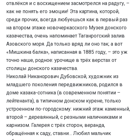
отвлёкся и с восхищением засмотрелся на радугу, –
как не понять его эмоции! Эта картина, которой,
среди прочих, всегда любуешься как в первый раз
на втором этаже новочеркасского Музея донского
казачества, очень напоминает Таганрогский залив
Азовского моря. Да только вряд ли оно так; а вот
«Мишкина балка», написанная в 1885 году, – это уж
точно наше, родное: урочище в трёх верстах от
столицы донского казачества.
Николай Никанорович Дубовской, художник из
младшего поколения передвижников, родился в
доме казака-сотника (в современном понятии –
лейтенанта), в типичном донском курене, только
устроенном по-городскому: нижний этаж каменный,
второй – деревянный, с резными наличниками и
карнизом. Галерея с трёх сторон, веранда,
обращённая к саду, ставни… Любил мальчик