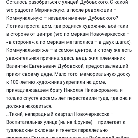
Осталось разобраться с улицей Дубовского. С какой
это радости Мариинскую, а после революции –
Коммунальную – назвали именем Дубовского?
Логика проста: дом, где родился художник, всё-таки
в стороне от центра (это по меркам Новочеркасска –
«в стороне»; а по меркам мегаполиса – в двух шагах),
Коммунальная же – в самом центре, и к тому же есть
уважительная причина: здесь ведь жил племянник
Валентин Евгеньевич Дубовской, предоставлявший
приют своему дяде. Мало того: мемориальную доску
к 100-летию художника укрепили на доме,
принадлежавшем брату Николая Никаноровича; и
только спустя восемь лет переставили туда, где она и
должна находиться.
…Тихий, непарадный квартал Новочеркасска –
Воспитательная улица (ныне Фрунзе) – прилегает к
тузловским склонам и тянется параллельно