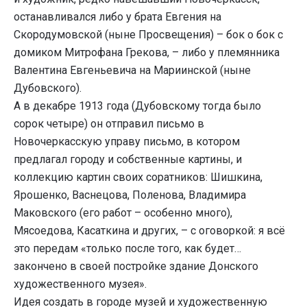
останавливался либо у брата Евгения на
Скородумовской (ныне Просвещения) – бок о бок с
домиком Митрофана Грекова, – либо у племянника
Валентина Евгеньевича на Мариинской (ныне
Дубовского).
А в декабре 1913 года (Дубовскому тогда было
сорок четыре) он отправил письмо в
Новочеркасскую управу письмо, в котором
предлагал городу и собственные картины, и
коллекцию картин своих соратников: Шишкина,
Ярошенко, Васнецова, Поленова, Владимира
Маковского (его работ – особенно много),
Мясоедова, Касаткина и других, – с оговоркой: я всё
это передам «только после того, как будет…
закончено в своей постройке здание Донского
художественного музея».
Идея создать в городе музей и художественную