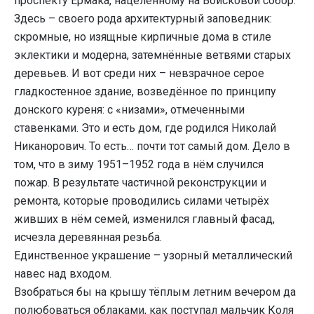
проспекту Ермака, нацеленному на Войсковой собор.
Здесь – своего рода архитектурный заповедник:
скромные, но изящные кирпичные дома в стиле
эклектики и модерна, затемнённые ветвями старых
деревьев. И вот среди них – невзрачное серое
гладкостенное здание, возведённое по принципу
донского куреня: с «низами», отмеченными
ставенками. Это и есть дом, где родился Николай
Никанорович. То есть… почти тот самый дом. Дело в
том, что в зиму 1951–1952 года в нём случился
пожар. В результате частичной реконструкции и
ремонта, которые проводились силами четырёх
живших в нём семей, изменился главный фасад,
исчезла деревянная резьба.
Единственное украшение – узорный металлический
навес над входом.
Взобраться бы на крышу тёплым летним вечером да
полюбоваться облаками, как поступал мальчик Коля