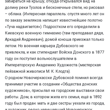
забираться на крышу, откуда открывался вид на
долину реки Тузлов и бесконечные степи, но рисовал
– облака. (Интересная параллель: спустя много лет он
по заказу земляков напишет известнейшее полотно
«Туча надвигается»). Подростком его определили в
Киевскую военную гимназию (там преподавал дядя,
Аркадий Андреевич); домой юноша приезжал только
летом. Но военная карьера Дубовского не
привлекла, и как стипендиат Войска Донского в 1877
году он поступил вольнослушателем в
Императорскую Академию Художеств (мастерская
пейзажной живописи М. К. Клодта).
О родном Новочеркасске Дубовской помнил всегда:
принимал участие в создании «Общества донских
художников», присылал на городские выставки свои
работы. Дом, в котором жила его семья, ещё в 1892
году был продан: мать и две сестры уехали из города,
и художник, редко навешавший Новочеркасск,