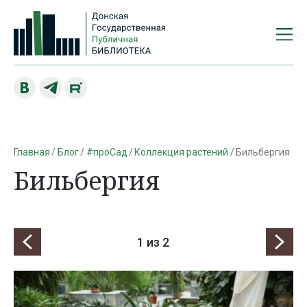
Главная
Блог
#проСад
Коллекция растений
Бильбергия
Бильбергия
1
из 2