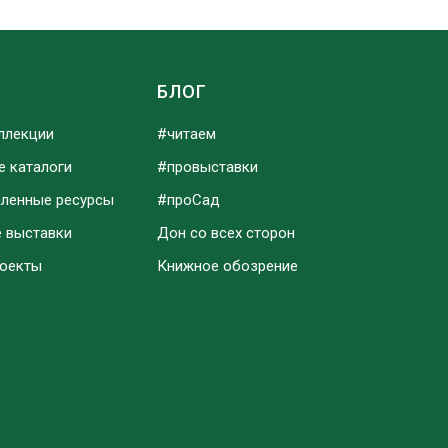
Ы
БЛОГ
ллекции
#читаем
е каталоги
#провыставки
аленные ресурсы
#проСад
е выставки
Дон со всех сторон
роекты
Книжное обозрение