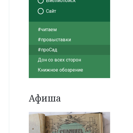
Библиопоиск
Сайт
#читаем
#провыставки
#проСад
Дон со всех сторон
Книжное обозрение
Афиша