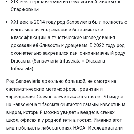
XIX век: перекочевала из семейства Агавовых к
Спаржевым;
XXI век: в 2014 году род Sansevieria был полностью
исключен из современной ботанической
классификации, а генетические исследования
доказали её близость к драценам. В 2022 году род
окончательно закрепился как синонимичный роду
Dracaena. (Sansevieria trifasciata = Dracaena
trifasciata).
Род Sansevieria довольно большой, не смотря на
систематические метаморфозы, ревизии и
упразднения. Сейчас насчитывается около 70 видов,
но Sansevieria trifasciata считается самым известным
видом, который можно увидеть везде: в стенах
школ, офисах и у родной тёти в гостях. Именно этот
вид побывал в лабораториях НАСА! Исследователи