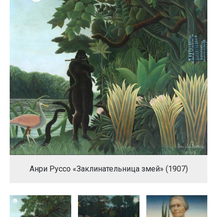
Анри Руссо «Заклинательница змей» (1907)