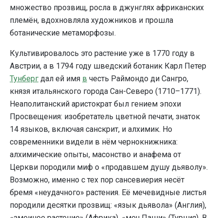
множество прозвищ, росла в джунглях африканских
племён, вдохновляла художников и прошла
ботанические метаморфозы.
Культивировалось это растение уже в 1770 году в
Австрии, а в 1794 году шведский ботаник Карл Петер
Тунберг
дал ей имя
в
честь Раймондо ди Сангро,
князя итальянского города Сан-Северо (1710–1771).
Неаполитанский аристократ был гением эпохи
Просвещения: изобретатель цветной печати, знаток
14 языков, включая санскрит, и алхимик. Но
современники видели в нём чернокнижника:
алхимические опыты, масонство и анафема от
Церкви породили миф о «продавшем душу дьяволу».
Возможно, именно с тех пор сансевиерия несёт
бремя «неудачного» растения. Её мечевидные листья
породили десятки прозвищ: «язык дьявола» (Англия),
«змеиное растение» (Африка), «меч Паши» (Турция). В