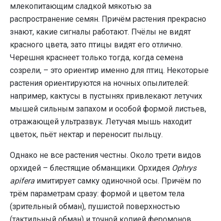
млекопитающим сладкой мякотью за
распространение семян. Причём растения прекрасно
знают, какие сигналы работают. Пчёлы не видят
красного цвета, зато птицы видят его отлично.
Черешня краснеет только тогда, когда семена
созрели, – это ориентир именно для птиц. Некоторые
растения ориентируются на ночных опылителей:
например, кактусы в пустынях привлекают летучих
мышей сильным запахом и особой формой листьев,
отражающей ультразвук. Летучая мышь находит
цветок, пьёт нектар и переносит пыльцу.
Однако не все растения честны. Около трети видов
орхидей – блестящие обманщики. Орхидея
Ophrys
apifera
имитирует самку одиночной осы. Причём по
трём параметрам сразу: формой и цветом тела
(зрительный обман), пушистой поверхностью
(тактильный обман) и точной копией феромонов